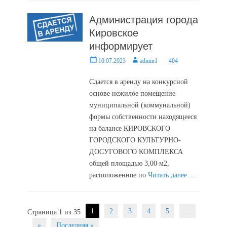
Администрация города
Кировское
информирует
Posted
Author
10.07.2023
admin1
404
on
Сдается в аренду на конкурсной
основе нежилое помещение
муниципальной (коммунальной)
формы собственности находящееся
на балансе КИРОВСКОГО
ГОРОДСКОГО КУЛЬТУРНО-
ДОСУГОВОГО КОМПЛЕКСА
общей площадью 3,00 м2,
расположенное по
Читать далее …
Post
1
2
3
4
5
...
Страница 1 из 35
navigation
»
Последняя »