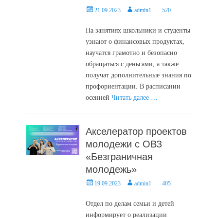
Posted
Author
21.09.2023
admin1
520
on
На занятиях школьники и студенты
узнают о финансовых продуктах,
научатся грамотно и безопасно
обращаться с деньгами, а также
получат дополнительные знания по
профориентации. В расписании
осенней
Читать далее …
Акселератор проектов
молодежи с ОВЗ
«Безграничная
молодежь»
Posted
Author
19.09.2023
admin1
405
on
Отдел по делам семьи и детей
информирует о реализации