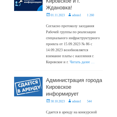
Кировское и г.
Ждановка!
Posted
Author
01.11.2023
admin1
1 260
on
Согласно протоколу заседания
Рабочей группы по реализации
специального инфраструктурного
проекта от 15.09.2023 № 86 с
14.09.2023 возобновляется
взимание платы с населения г.
Кировское и г.
Читать далее …
Администрация города
Кировское
информирует
Posted
Author
30.10.2023
admin1
544
on
Сдается в аренду на конкурсной