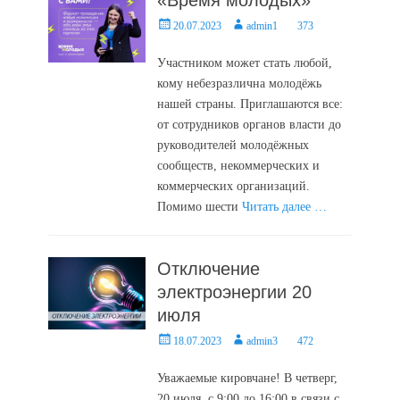
«Время молодых»
Posted
Author
20.07.2023
admin1
373
on
Участником может стать любой,
кому небезразлична молодёжь
нашей страны. Приглашаются все:
от сотрудников органов власти до
руководителей молодёжных
сообществ, некоммерческих и
коммерческих организаций.
Помимо шести
Читать далее …
Отключение
электроэнергии 20
июля
Posted
Author
18.07.2023
admin3
472
on
Уважаемые кировчане! В четверг,
20 июля, с 9:00 до 16:00 в связи с