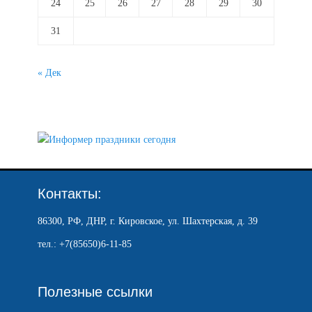
24
25
26
27
28
29
30
31
« Дек
Контакты:
86300, РФ, ДНР, г. Кировское, ул. Шахтерская, д. 39
тел.: +7(85650)6-11-85
Полезные ссылки