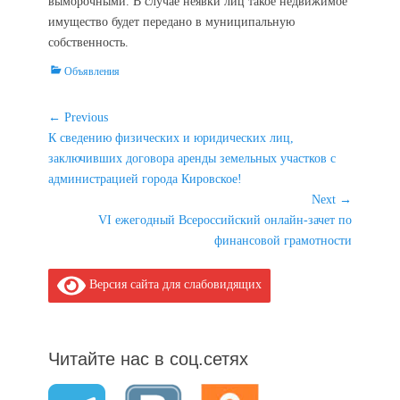
выморочными. В случае неявки лиц такое недвижимое
имущество будет передано в муниципальную
собственность.
Categories
Объявления
Навигация
← Previous
Previous
К сведению физических и юридических лиц,
по
post:
заключивших договора аренды земельных участков с
записям
администрацией города Кировское!
Next →
Next
VI ежегодный Всероссийский онлайн-зачет по
post:
финансовой грамотности
Версия сайта для слабовидящих
Читайте нас в соц.сетях