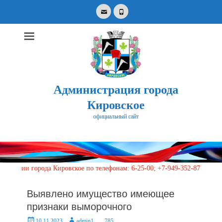
Email
Phone
Администрация города
Кировское
официальный сайт
Search
for:
города Кировское по телефонам: 6-25-00; +7-949-352-87-40, 113 (кругл
Выявлено имущество имеющее
признаки выморочного
Posted
Author
10.11.2023
admin1
785