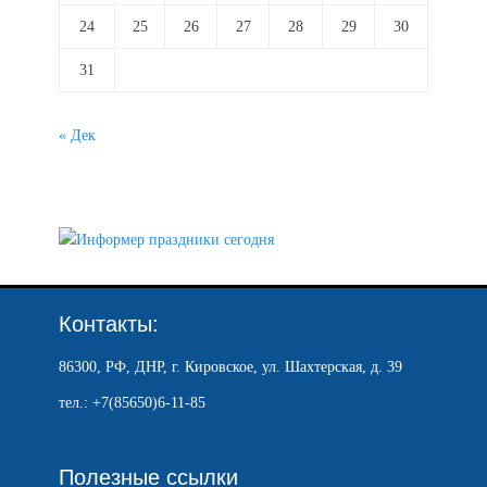
24
25
26
27
28
29
30
31
« Дек
Контакты:
86300, РФ, ДНР, г. Кировское, ул. Шахтерская, д. 39
тел.: +7(85650)6-11-85
Полезные ссылки