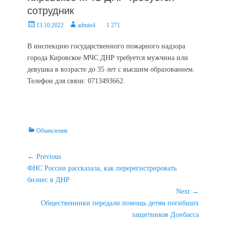
сотрудник
Posted
Author
13.10.2022
admin4
1 271
on
В инспекцию государственного пожарного надзора
города Кировское МЧС ДНР требуется мужчина или
девушка в возрасте до 35 лет с высшим образованием.
Телефон для связи: 0713493662.
Categories
Объявления
Навигация
← Previous
Previous
ФНС России рассказала, как перерегистрировать
по
post:
бизнес в ДНР
записям
Next →
Next
Общественники передали помощь детям погибших
post:
защитников Донбасса