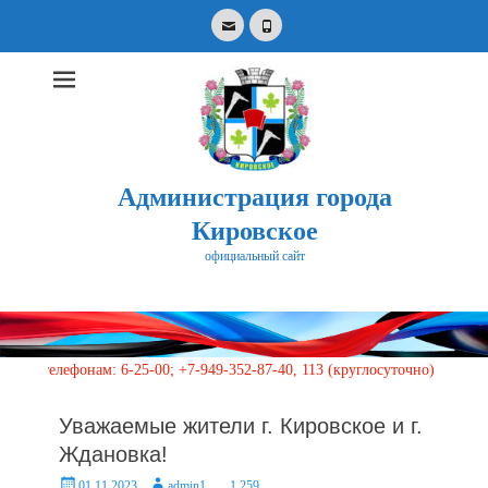
Email
Phone
Администрация города
Кировское
официальный сайт
Search
for:
ефонам: 6-25-00; +7-949-352-87-40, 113 (круглосуточно)
Уважаемые жители г. Кировское и г.
Ждановка!
Posted
Author
01.11.2023
admin1
1 259