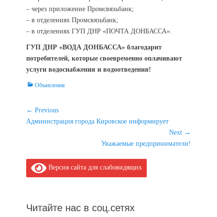
– через приложение Промсвязьбанк;
– в отделениях Промсвязьбанк;
– в отделениях ГУП ДНР «ПОЧТА ДОНБАССА».
ГУП ДНР «ВОДА ДОНБАССА» благодарит
потребителей, которые своевременно оплачивают
услуги водоснабжения и водоотведения!
Categories
Объявления
Навигация
← Previous
Previous
Администрация города Кировское информирует
по
post:
Next →
записям
Next
Уважаемые предприниматели!
post:
Версия сайта для слабовидящих
Читайте нас в соц.сетях