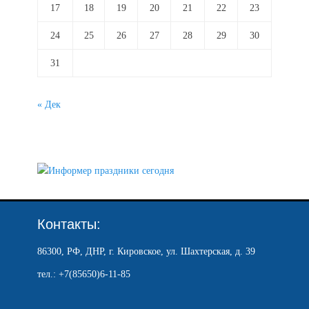
17
18
19
20
21
22
23
24
25
26
27
28
29
30
31
« Дек
Контакты:
86300, РФ, ДНР, г. Кировское, ул. Шахтерская, д. 39
тел.: +7(85650)6-11-85