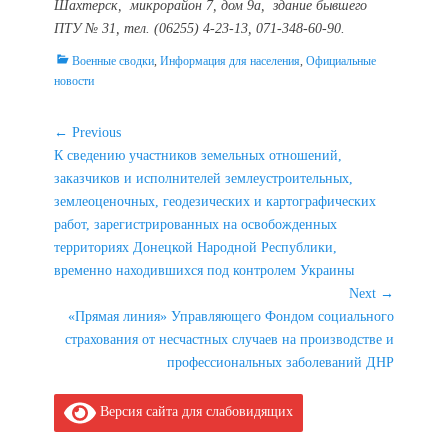
Шахтерск, микрорайон 7, дом 9а, здание бывшего
ПТУ № 31, тел. (06255) 4-23-13, 071-348-60-90.
Categories
Военные сводки
,
Информация для населения
,
Официальные
новости
Навигация
← Previous
Previous
К сведению участников земельных отношений,
по
post:
заказчиков и исполнителей землеустроительных,
записям
землеоценочных, геодезических и картографических
работ, зарегистрированных на освобожденных
территориях Донецкой Народной Республики,
временно находившихся под контролем Украины
Next →
Next
«Прямая линия» Управляющего Фондом социального
post:
страхования от несчастных случаев на производстве и
профессиональных заболеваний ДНР
Версия сайта для слабовидящих