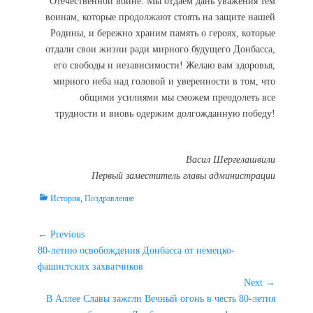
Отечественной войне. Мы отдаем дань уважения тем
воинам, которые продолжают стоять на защите нашей
Родины, и бережно храним память о героях, которые
отдали свои жизни ради мирного будущего Донбасса,
его свободы и независимости! Желаю вам здоровья,
мирного неба над головой и уверенности в том, что
общими усилиями мы сможем преодолеть все
трудности и вновь одержим долгожданную победу!
Васил Шергелашвили
Первый заместитель
главы
администрации
Categories
История
,
Поздравление
Навигация
← Previous
Previous
80-летию освобождения Донбасса от немецко-
по
post:
фашистских захватчиков
записям
Next →
Next
В Аллее Славы зажгли Вечный огонь в честь 80-летия