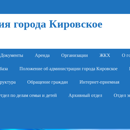
я города Кировское
Документы
Аренда
Организации
ЖКХ
О г
база
Положение об администрации города Кировское
руктура
Обращение граждан
Интернет-приемная
тдел по делам семьи и детей
Архивный отдел
Отдел э