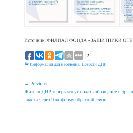
Источник: ФИЛИАЛ ФОНДА «ЗАЩИТНИКИ ОТЕ
2
Categories
Информация для населения
,
Новости ДНР
Навигация
← Previous
Previous
Жители ДНР теперь могут подать обращение в орга
по
post:
власти через Платформу обратной связи
записям