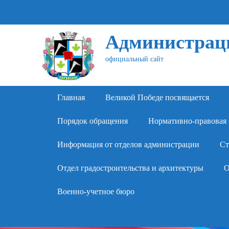
Администраци
официальный сайт
Primary Menu
Skip
Главная
Великой Победе посвящается
to
content
Порядок обращения
Нормативно-правовая 
Информация от отделов администрации
Ст
Отдел градостроительства и архитектуры
О
Военно-учетное бюро