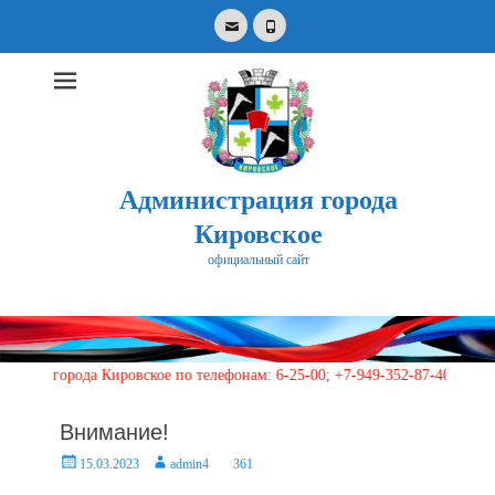
Email
Phone
Администрация города
Кировское
официальный сайт
Search
for:
орода Кировское по телефонам: 6-25-00; +7-949-352-87-40, 113 (кругло
Внимание!
Posted
Author
15.03.2023
admin4
361
on