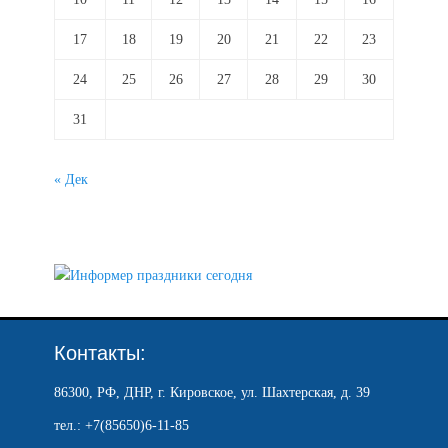
17
18
19
20
21
22
23
24
25
26
27
28
29
30
31
« Дек
Контакты:
86300, РФ, ДНР, г. Кировское, ул. Шахтерская, д. 39
тел.: +7(85650)6-11-85