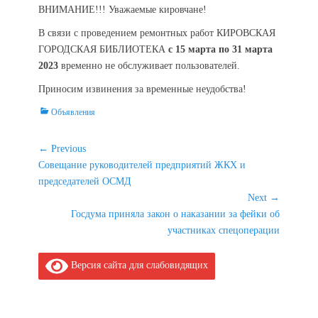
ВНИМАНИЕ!!! Уважаемые кировчане!
В связи с проведением ремонтных работ КИРОВСКАЯ
ГОРОДСКАЯ БИБЛИОТЕКА
с 15 марта по 31 марта
2023
временно не обслуживает пользователей.
Приносим извинения за временные неудобства!
Categories
Объявления
Навигация
← Previous
Previous
Совещание руководителей предприятий ЖКХ и
по
post:
председателей ОСМД
записям
Next →
Next
Госдума приняла закон о наказании за фейки об
post:
участниках спецоперации
Версия сайта для слабовидящих