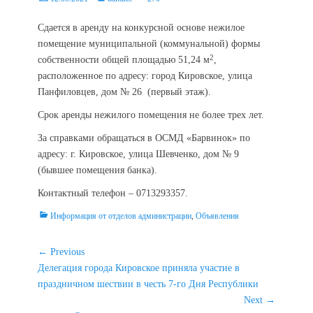
on
Сдается в аренду на конкурсной основе нежилое
помещение муниципальной (коммунальной) формы
2
собственности общей площадью 51,24 м
,
расположенное по адресу: город Кировское, улица
Панфиловцев, дом № 26 (первый этаж).
Срок аренды нежилого помещения не более трех лет.
За справками обращаться в ОСМД «Барвинок» по
адресу: г. Кировское, улица Шевченко, дом № 9
(бывшее помещения банка).
Контактный телефон – 0713293357.
Categories
Информация от отделов администрации
,
Объявления
Навигация
← Previous
Previous
Делегация города Кировское приняла участие в
по
post:
праздничном шествии в честь 7-го Дня Республики
записям
Next →