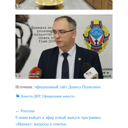
Источник:
официальный сайт Дениса Пушилина
Categories
Новости ДНР
,
Официальные новости
Навигация
← Previous
Previous
9 июня выйдет в эфир новый выпуск программы
по
post:
«Минюст: вопросы и ответы»
записям