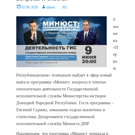
Posted
Author
03.06.2020
admin
302
on
9
ию
ня
на
«П
ер
во
м
Республиканском» телеканале выйдет в эфир новый
выпуск программы «Минюст: вопросы и ответы»
относительно деятельности Государственной
исполнительной службы Министерства юстиции
Донецкой Народной Республики. Гость программы –
Евгений Суржко, начальник отдела аналитики и
статистики Департамента государственной
исполнительной службы Минюста ДНР.
Напоминаем, что программа «Минюст: вопросы и