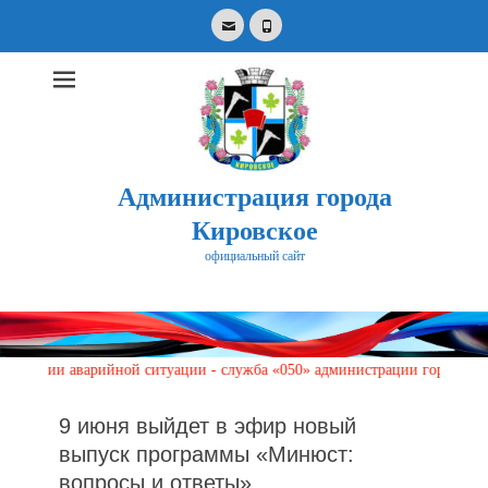
Email
Phone
Администрация города
Кировское
официальный сайт
Search
for:
аварийной ситуации - служба «050» администрации города Кировское по 
9 июня выйдет в эфир новый
выпуск программы «Минюст:
вопросы и ответы»