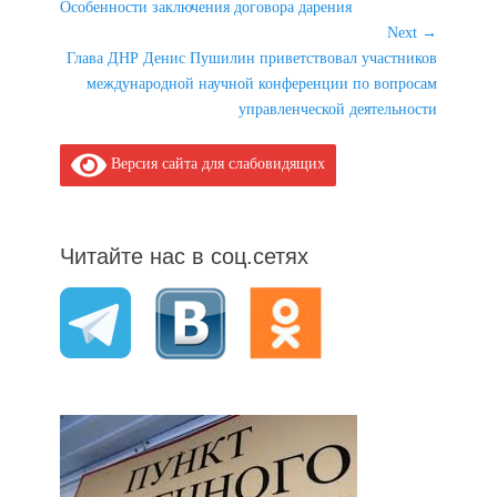
Previous
Особенности заключения договора дарения
по
post:
Next →
записям
Next
Глава ДНР Денис Пушилин приветствовал участников
post:
международной научной конференции по вопросам
управленческой деятельности
Версия сайта для слабовидящих
Читайте нас в соц.сетях