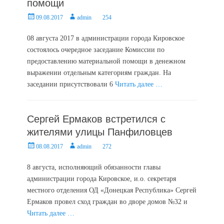
помощи
Posted
Author
09.08.2017
admin
254
on
08 августа 2017 в администрации города Кировское
состоялось очередное заседание Комиссии по
предоставлению материальной помощи в денежном
выражении отдельным категориям граждан. На
заседании присутствовали 6
Читать далее …
Сергей Ермаков встретился с
жителями улицы Панфиловцев
Posted
Author
08.08.2017
admin
272
on
8 августа, исполняющий обязанности главы
администрации города Кировское, и.о. секретаря
местного отделения ОД «Донецкая Республика» Сергей
Ермаков провел сход граждан во дворе домов №32 и
Читать далее …