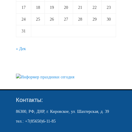
17
18
19
20
21
22
23
24
25
26
27
28
29
30
31
« Дек
Контакты:
86300, РФ, ДНР, г. Кировское, ул. Шахтерская, д. 39
тел.: +7(85650)6-11-85