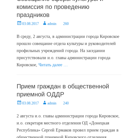
комиссия по проведению
праздников
Posted
Author
03.08.2017
admin
260
on
В среду, 2 августа, в администрации города Кировское
прошло совещание отдела культуры и руководителей
профильных учреждений города. На заседании
присутствовали и.о. главы администрации города
Кировское,
Читать далее …
Прием граждан в общественной
приемной ОДДР
Posted
Author
03.08.2017
admin
240
on
2 августа и.о. главы администрации города Кировское,
и.о. секретаря местного отделения ОД «Донецкая
Республика» Сергей Ермаков провел прием граждан в
общественной приемной Кировского отделения