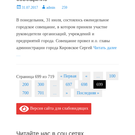
Posted
Author
31.07.2017
admin
259
on
В понедельник, 31 июля, состоялось еженедельное
городское совещание, в котором приняли участие
руководители организаций, учреждений и
предприятий города. Совещание провел и.о. главы
администрации города Кировское Сергей
Читать далее
…
Post
« Первая
«
...
100
Страница 699 из 719
navigation
200
300
...
697
698
699
700
701
...
»
Последняя »
Версия сайта для слабовидящих
Читайте нас в соц.сетях