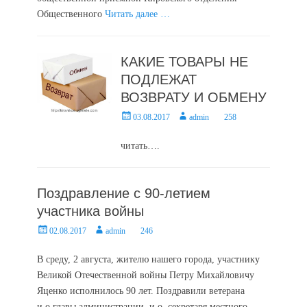
Общественного
Читать далее …
КАКИЕ ТОВАРЫ НЕ
ПОДЛЕЖАТ
ВОЗВРАТУ И ОБМЕНУ
Posted
Author
03.08.2017
admin
258
on
читать….
Поздравление с 90-летием
участника войны
Posted
Author
02.08.2017
admin
246
on
В среду, 2 августа, жителю нашего города, участнику
Великой Отечественной войны Петру Михайловичу
Яценко исполнилось 90 лет. Поздравили ветерана
и.о.главы администрации, и.о. секретаря местного