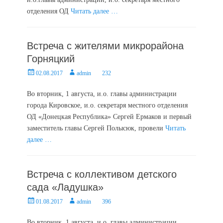
отделения ОД
Читать далее …
Встреча с жителями микрорайона
Горняцкий
Posted
Author
02.08.2017
admin
232
on
Во вторник, 1 августа, и.о. главы администрации
города Кировское, и.о. секретаря местного отделения
ОД «Донецкая Республика» Сергей Ермаков и первый
заместитель главы Сергей Полысюк, провели
Читать
далее …
Встреча с коллективом детского
сада «Ладушка»
Posted
Author
01.08.2017
admin
396
on
Во вторник, 1 августа, и.о. главы администрации