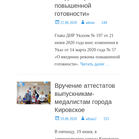
повышенной
готовности»
Posted
Author
22.06.2020
admin
249
on
Глава ДНР Указом № 197 от 21
июня 2020 года внес изменения в
Указ от 14 марта 2020 года № 57
«О введении режима повышенной
готовности».
Читать далее …
Вручение аттестатов
выпускникам-
медалистам города
Кировское
Posted
Author
19.06.2020
admin2
335
on
В пятницу, 19 июня, в
администрации города Кировское