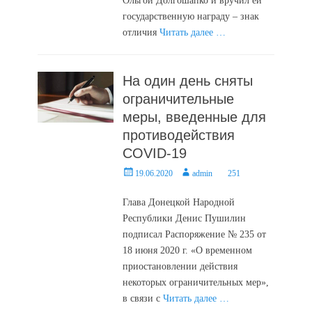
Ольгой Долгошапко и вручил ей
государственную награду – знак
отличия
Читать далее …
На один день сняты
ограничительные
меры, введенные для
противодействия
COVID-19
Posted
Author
19.06.2020
admin
251
on
Глава Донецкой Народной
Республики Денис Пушилин
подписал Распоряжение № 235 от
18 июня 2020 г. «О временном
приостановлении действия
некоторых ограничительных мер»,
в связи с
Читать далее …