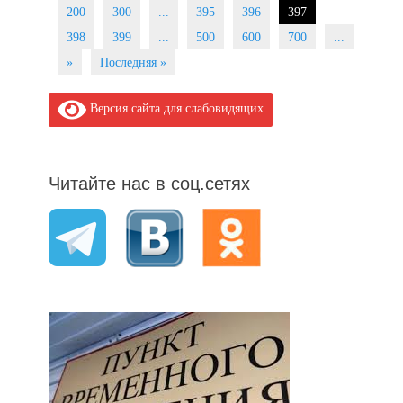
navigation
200
300
...
395
396
397
398
399
...
500
600
700
...
»
Последняя »
Версия сайта для слабовидящих
Читайте нас в соц.сетях