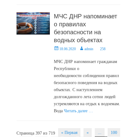
МЧС ДНР напоминает
о правилах
безопасности на
водных объектах
Posted
Author
18.06.2020
admin
258
on
МЧС ДНР напоминает гражданам
Республики о
необходимости соблюдения правил
безопасного поведения на водных
объектах. С наступлением
долгожданного лета сотни людей
устремляются на отдых к водоемам.
Вода
Читать далее …
Post
« Первая
«
...
100
Страница 397 из 719