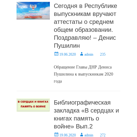
Сегодня в Республике
выпускникам вручают
аттестаты о среднем
общем образовании.
Поздравляю! – Денис
Пушилин
Posted
Author
19.06.2020
admin
235
on
Обращение Главы ДНР Дениса
Пушилина к выпускникам 2020
года
Библиографическая
закладка «В сердцах и
книгах память о
войне» Вып.2
Posted
Author
19.06.2020
admin
272