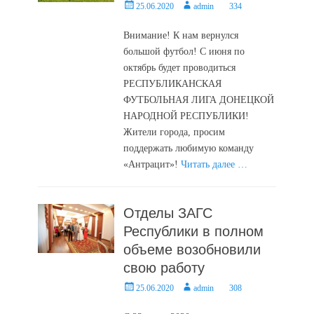
Posted
Author
25.06.2020
admin
334
on
Внимание! К нам вернулся
большой футбол! С июня по
октябрь будет проводиться
РЕСПУБЛИКАНСКАЯ
ФУТБОЛЬНАЯ ЛИГА ДОНЕЦКОЙ
НАРОДНОЙ РЕСПУБЛИКИ!
Жители города, просим
поддержать любимую команду
«Антрацит»!
Читать далее …
Отделы ЗАГС
Республики в полном
объеме возобновили
свою работу
Posted
Author
25.06.2020
admin
308
on