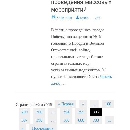
проведения массовых
мероприятий
Posted
Author
22.06.2020
admin
287
on
В связи с проведением парада
Победы, посвященного 75-й
годовщине Победы в Великой
Отечественной войне,
приостанавливается действие
ограничительных мер,
установленных подпунктом 9.1
пункта 9 настоящего Указа
Читать
далее …
Post
« Первая
«
...
100
Страница 396 из 719
navigation
200
300
...
394
395
396
397
398
...
500
600
700
...
»
Последняя »