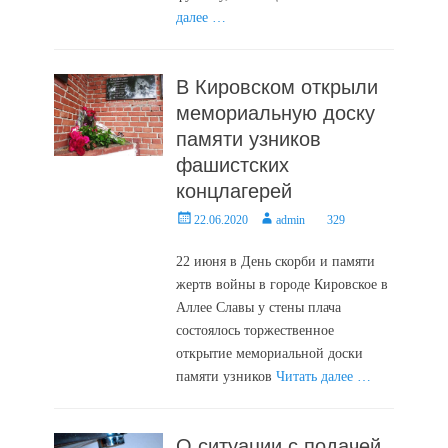
далее …
В Кировском открыли
мемориальную доску
памяти узников
фашистских
концлагерей
Posted
Author
22.06.2020
admin
329
on
22 июня в День скорби и памяти
жертв войны в городе Кировское в
Аллее Славы у стены плача
состоялось торжественное
открытие мемориальной доски
памяти узников
Читать далее …
О ситуации с подачей