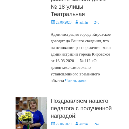
№ 18 улицы
Театральная
Posted
Author
23.06.2020
admin
240
on
Администрация города Кировское
доводит до Вашего сведения, что
на основании распоряжения главы
администрации города Кировское
от 16.03.2020 № 112 «О
демонтаже самовольно
установленного временного
объекта
Читать далее …
Поздравляем нашего
педагога с полученной
наградой!
Posted
Author
22.06.2020
admin
247