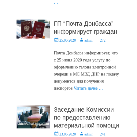
…
ГП “Почта Донбасса”
информирует граждан
Posted
Author
25.06.2020
admin
272
on
Почта Донбасса информирует, что
с 25 июня 2020 года услугу по
оформлению талона электронной
очереди в МС МВД ДНР на подачу
документов для получения
паспортов
Читать далее …
Заседание Комиссии
по предоставлению
материальной помощи
Posted
Author
23.06.2020
admin
241