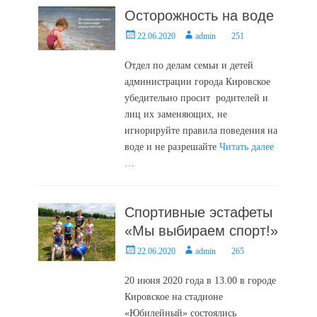
Осторожность на воде
Posted
Author
22.06.2020
admin
251
on
Отдел по делам семьи и детей
администрации города Кировское
убедительно просит родителей и
лиц их заменяющих, не
игнорируйте правила поведения на
воде и не разрешайте
Читать далее
…
Спортивные эстафеты
«Мы выбираем спорт!»
Posted
Author
22.06.2020
admin
265
on
20 июня 2020 года в 13.00 в городе
Кировское на стадионе
«Юбилейный» состоялись