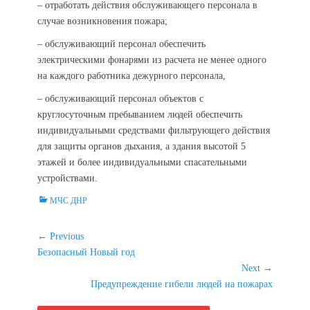
– отработать действия обслуживающего персонала в
случае возникновения пожара;
– обслуживающий персонал обеспечить
электрическими фонарями из расчета не менее одного
на каждого работника дежурного персонала,
– обслуживающий персонал объектов с
круглосуточным пребыванием людей обеспечить
индивидуальными средствами фильтрующего действия
для защиты органов дыхания, а здания высотой 5
этажей и более индивидуальными спасательными
устройствами.
Categories
МЧС ДНР
Навигация
← Previous
Previous
Безопасный Новый год
по
post:
Next →
записям
Next
Предупреждение гибели людей на пожарах
post: