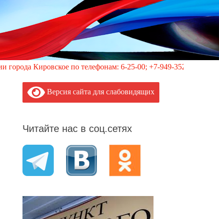
овское по телефонам: 6-25-00; +7-949-352-87-40, 113 (круглосу
Версия сайта для слабовидящих
Читайте нас в соц.сетях