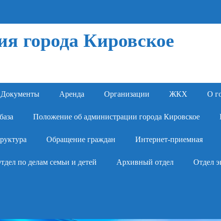
я города Кировское
Документы
Аренда
Организации
ЖКХ
О г
база
Положение об администрации города Кировское
руктура
Обращение граждан
Интернет-приемная
тдел по делам семьи и детей
Архивный отдел
Отдел э