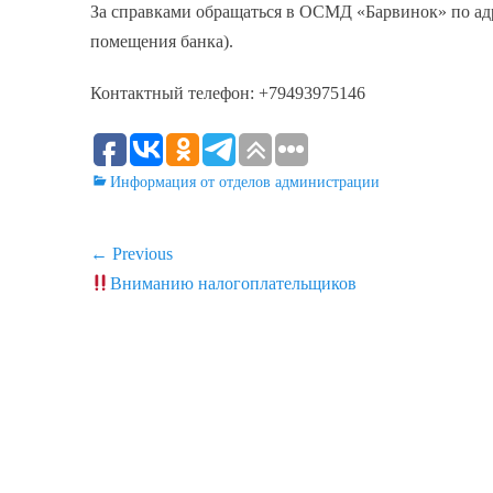
За справками обращаться в ОСМД «Барвинок» по адр
помещения банка).
Контактный телефон: +79493975146
Categories
Информация от отделов администрации
Навигация
← Previous
Previous
Вниманию налогоплательщиков
по
post:
записям