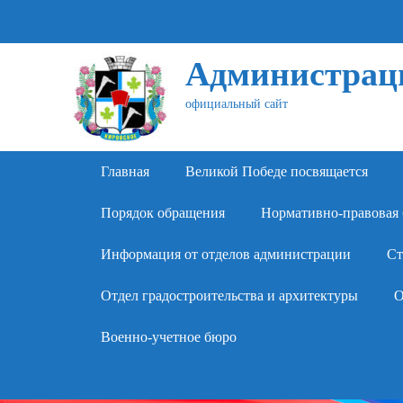
Администраци
официальный сайт
Primary Menu
Skip
Главная
Великой Победе посвящается
to
content
Порядок обращения
Нормативно-правовая 
Информация от отделов администрации
Ст
Отдел градостроительства и архитектуры
О
Военно-учетное бюро