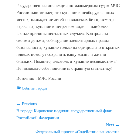
Государственная инспекция по маломерным судам МЧС
России напоминает, что купание в необорудованных
местах, нахождение детей на водоемах без присмотра
взрослых, купание в нетрезвом виде — наиболее
частые причины несчастных случаев. Контроль за
своими детьми, соблюдение элементарных правил
безопасности, купание только на официально открытых
пляжах помогут сохранить вашу жизнь и жизни
близких. Помните, алкоголь и купание несовместимы!
Не позвольте себе пополнить страшную статистику!
Источник : МЧС России
Categories
События города
Навигация
← Previous
Previous
В городе Кировское подняли государственный флаг
по
post:
Российской Федерации
записям
Next →
Next
Федеральный проект «Содействие занятости»