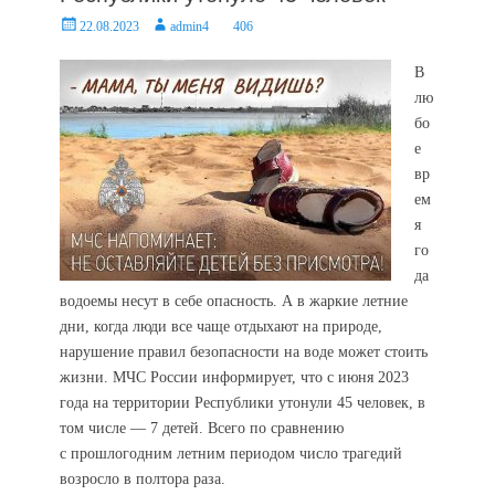
Posted
Author
22.08.2023
admin4
406
on
В
лю
бо
е
вр
ем
я
го
да
водоемы несут в себе опасность. А в жаркие летние
дни, когда люди все чаще отдыхают на природе,
нарушение правил безопасности на воде может стоить
жизни. МЧС России информирует, что с июня 2023
года на территории Республики утонули 45 человек, в
том числе — 7 детей. Всего по сравнению
с прошлогодним летним периодом число трагедий
возросло в полтора раза.