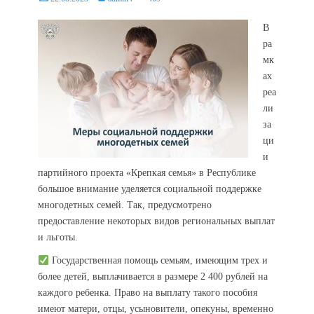
on
В
ра
мк
ах
реа
ли
за
ци
и
партийного проекта «Крепкая семья» в Республике
большое внимание уделяется социальной поддержке
многодетных семей. Так, предусмотрено
предоставление некоторых видов региональных выплат
и льготы.
Государственная помощь семьям, имеющим трех и
более детей, выплачивается в размере 2 400 рублей на
каждого ребенка. Право на выплату такого пособия
имеют матери, отцы, усыновители, опекуны, временно