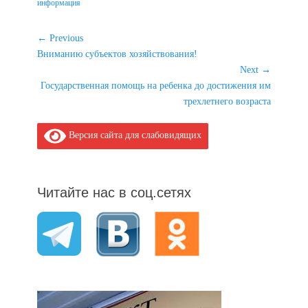
информация
Навигация
← Previous
Previous
Вниманию субъектов хозяйствования!
по
post:
Next →
записям
Next
Государственная помощь на ребенка до достижения им
post:
трехлетнего возраста
Версия сайта для слабовидящих
Читайте нас в соц.сетях