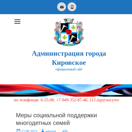
Email
Phone
Администрация города
Кировское
официальный сайт
Search
for:
 телефонам: 6-25-00; +7-949-352-87-40, 113 (круглосуточно)
Меры социальной поддержки
многодетных семей
Posted
Author
22.08.2023
admin4
409