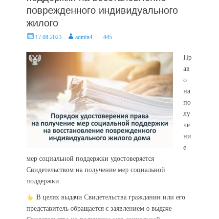
поврежденного индивидуального
жилого
Posted
Author
17.08.2023
admin4
445
on
Пр
ав
о
на
по
лу
че
ни
е
мер социальной поддержки удостоверяется
Свидетельством на получение мер социальной
поддержки.
В целях выдачи Свидетельства гражданин или его
представитель обращается с заявлением о выдаче