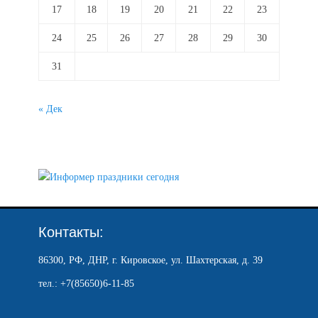
17
18
19
20
21
22
23
24
25
26
27
28
29
30
31
« Дек
Контакты:
86300, РФ, ДНР, г. Кировское, ул. Шахтерская, д. 39
тел.: +7(85650)6-11-85