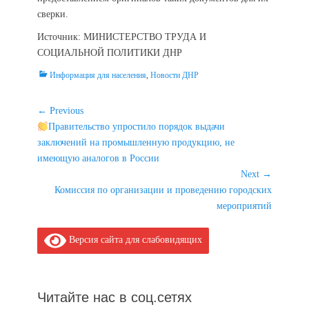
сверки.
Источник: МИНИСТЕРСТВО ТРУДА И
СОЦИАЛЬНОЙ ПОЛИТИКИ ДНР
Categories
Информация для населения
,
Новости ДНР
Навигация
← Previous
Previous
Правительство упростило порядок выдачи
по
post:
заключений на промышленную продукцию, не
записям
имеющую аналогов в России
Next →
Next
Комиссия по организации и проведению городских
post:
мероприятий
Версия сайта для слабовидящих
Читайте нас в соц.сетях