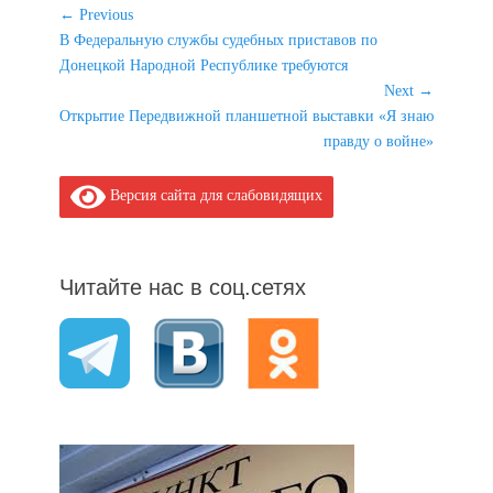
Навигация
← Previous
Previous
В Федеральную службы судебных приставов по
по
post:
Донецкой Народной Республике требуются
записям
Next →
Next
Открытие Передвижной планшетной выставки «Я знаю
post:
правду о войне»
Версия сайта для слабовидящих
Читайте нас в соц.сетях