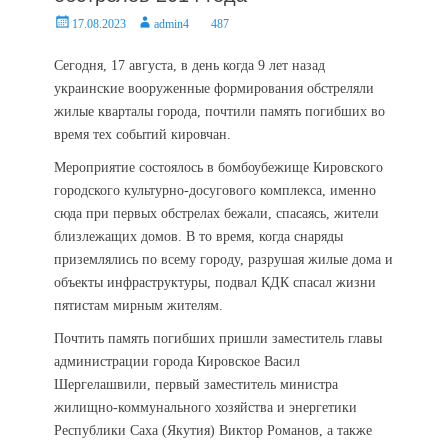
Posted
Author
17.08.2023
admin4
487
on
Сегодня, 17 августа, в день когда 9 лет назад
украинские вооруженные формирования обстреляли
жилые кварталы города, почтили память погибших во
время тех событий кировчан.
Мероприятие состоялось в бомбоубежище Кировского
городского культурно-досугового комплекса, именно
сюда при первых обстрелах бежали, спасаясь, жители
близлежащих домов. В то время, когда снаряды
приземлялись по всему городу, разрушая жилые дома и
объекты инфраструктуры, подвал КДК спасал жизни
пятистам мирным жителям.
Почтить память погибших пришли заместитель главы
администрации города Кировское Васил
Шергелашвили, первый заместитель министра
жилищно-коммунального хозяйства и энергетики
Республики Саха (Якутия) Виктор Романов, а также