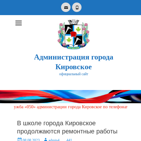
Email
Phone
Администрация города
Кировское
официальный сайт
Search
for:
жба «050» администрации города Кировское по телефонам: 6-25-00; +7-9
В школе города Кировское
продолжаются ремонтные работы
Posted
Author
08.08.2023
admin4
441