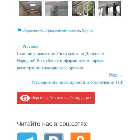
Categories
Образование
,
Официальные новости
,
Якутия
Навигация
← Previous
Previous
Главное управление Росгвардии по Донецкой
по
post:
Народной Республике информирует о порядке
записям
регистрации гражданского оружия
Next →
Next
Установление инвалидности и обеспечение ТСР
post:
Версия сайта для слабовидящих
Читайте нас в соц.сетях