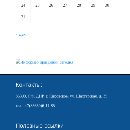
24
25
26
27
28
29
30
31
« Дек
Контакты:
86300, РФ, ДНР, г. Кировское, ул. Шахтерская, д. 39
тел.: +7(85650)6-11-85
Полезные ссылки