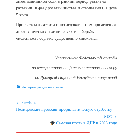
диметиламинной соли в ранний период развития
растений (в фазу розетки листьев и стеблевания) в дозе
5 кг/га.
При систематическом и последовательном применении
агротехнических и химических мер борьбы
численность сорняка существенно снижается.
Управлением Федеральной службы
по ветеринарному и фитосанитарному надзору
по Донецкой Народной Республике нарушений
Categories
Информация для населения
Навигация
← Previous
Previous
Полицейские проводят профилактическую отработку
по
post:
Next →
записям
Next
Самозанятость в ДНР в 2023 году
post: