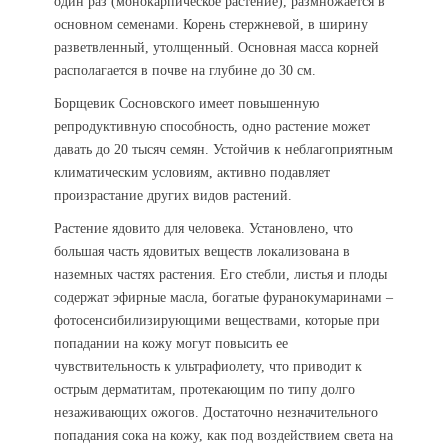
один раз (монокарпическое растение), размножается в
основном семенами. Корень стержневой, в ширину
разветвленный, утолщенный. Основная масса корней
располагается в почве на глубине до 30 см.
Борщевик Сосновского имеет повышенную
репродуктивную способность, одно растение может
давать до 20 тысяч семян. Устойчив к неблагоприятным
климатическим условиям, активно подавляет
произрастание других видов растений.
Растение ядовито для человека. Установлено, что
большая часть ядовитых веществ локализована в
наземных частях растения. Его стебли, листья и плоды
содержат эфирные масла, богатые фуранокумаринами –
фотосенсибилизирующими веществами, которые при
попадании на кожу могут повысить ее
чувствительность к ультрафиолету, что приводит к
острым дерматитам, протекающим по типу долго
незаживающих ожогов. Достаточно незначительного
попадания сока на кожу, как под воздействием света на