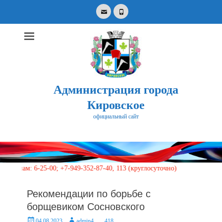
Email
Phone
Администрация города
Кировское
официальный сайт
Search
for:
6-25-00; +7-949-352-87-40, 113 (круглосуточно)
Рекомендации по борьбе с
борщевиком Сосновского
Posted
Author
04.08.2023
admin4
418