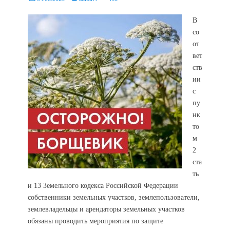
on
В
со
от
вет
ств
ии
с
пу
нк
то
м
2
ста
ть
и 13 Земельного кодекса Российской Федерации
собственники земельных участков, землепользователи,
землевладельцы и арендаторы земельных участков
обязаны проводить мероприятия по защите