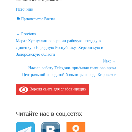
Источник
Categories
Правительство России
Навигация
← Previous
Previous
Марат Хуснуллин совершил рабочую поездку в
по
post:
Донецкую Народную Республику, Херсонскую и
записям
Запорожскую области
Next →
Next
Начала работу Telegram-приёмная главного врача
post:
Центральной городской больницы города Кировское
Версия сайта для слабовидящих
Читайте нас в соц.сетях