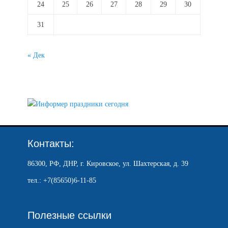
24
25
26
27
28
29
30
31
« Дек
Контакты:
86300, РФ, ДНР, г. Кировское, ул. Шахтерская, д. 39
тел.: +7(85650)6-11-85
Полезные ссылки