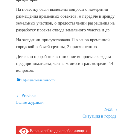
На повестку были вынесены вопросы о намерении
размещения временных объектов, о передаче в аренду
земельных участков, о предоставлении разрешения на
разработку проекта отвода земельного участка и др.
На заседании присутствовало 11 членов временной
городской рабочей группы, 2 приглашенных.
Детально проработав возникшие вопросы с каждым
предпринимателем, члены комиссии рассмотрели 14
вопросов.
Categories
Официальные новости
Навигация
← Previous
Previous
Белые журавли
по
post:
Next →
записям
Next
Ситуация в городе!
post:
Версия сайта для слабовидящих