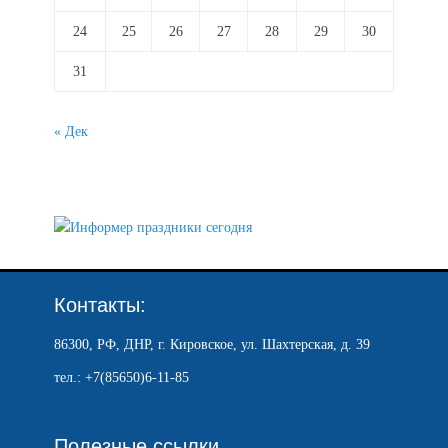
24
25
26
27
28
29
30
31
« Дек
Контакты:
86300, РФ, ДНР, г. Кировское, ул. Шахтерская, д. 39
тел.: +7(85650)6-11-85
Полезные ссылки