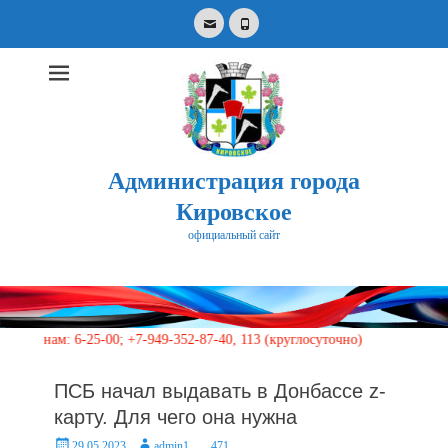
Email
Phone
Администрация города
Кировское
официальный сайт
Search
for:
: 6-25-00; +7-949-352-87-40, 113 (круглосуточно)
ПСБ начал выдавать в Донбассе z-
карту. Для чего она нужна
Posted
Author
29.05.2023
admin1
471