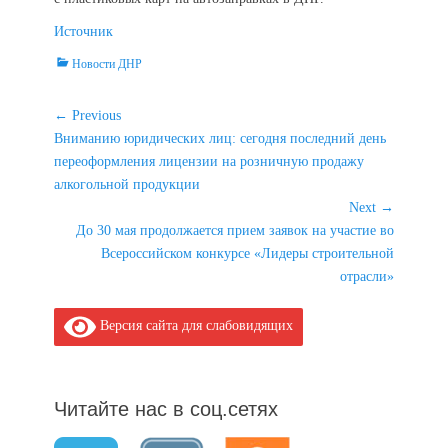
Источник
Categories
Новости ДНР
Навигация
← Previous
Previous
Вниманию юридических лиц: сегодня последний день
по
post:
переоформления лицензии на розничную продажу
записям
алкогольной продукции
Next →
Next
До 30 мая продолжается прием заявок на участие во
post:
Всероссийском конкурсе «Лидеры строительной
отрасли»
Версия сайта для слабовидящих
Читайте нас в соц.сетях