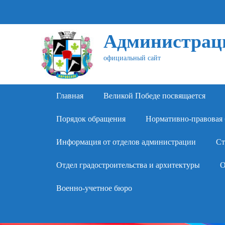
Администраци
официальный сайт
Primary Menu
Skip
Главная
Великой Победе посвящается
to
content
Порядок обращения
Нормативно-правовая 
Информация от отделов администрации
Ст
Отдел градостроительства и архитектуры
О
Военно-учетное бюро