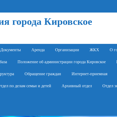
я города Кировское
Документы
Аренда
Организации
ЖКХ
О г
база
Положение об администрации города Кировское
руктура
Обращение граждан
Интернет-приемная
тдел по делам семьи и детей
Архивный отдел
Отдел э