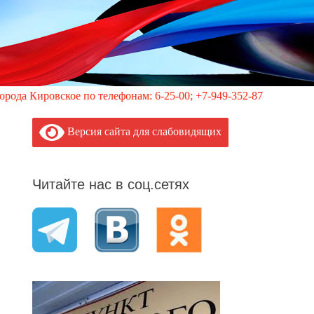
ое по телефонам: 6-25-00; +7-949-352-87-40, 113 (круглосуточн
Версия сайта для слабовидящих
Читайте нас в соц.сетях