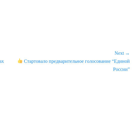
Next →
ах
Next
Стартовало предварительное голосование “Единой
post:
России”