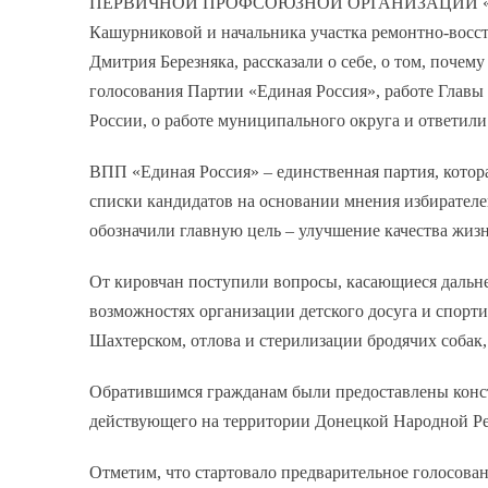
ПЕРВИЧНОЙ ПРОФСОЮЗНОЙ ОРГАНИЗАЦИИ «
Кашурниковой и начальника участка ремонтно-восс
Дмитрия Березняка, рассказали о себе, о том, почем
голосования Партии «Единая Россия», работе Глав
России, о работе муниципального округа и ответили
ВПП «Единая Россия» – единственная партия, котор
списки кандидатов на основании мнения избирател
обозначили главную цель – улучшение качества жиз
От кировчан поступили вопросы, касающиеся дальн
возможностях организации детского досуга и спорт
Шахтерском, отлова и стерилизации бродячих собак,
Обратившимся гражданам были предоставлены конст
действующего на территории Донецкой Народной Ре
Отметим, что стартовало предварительное голосовани