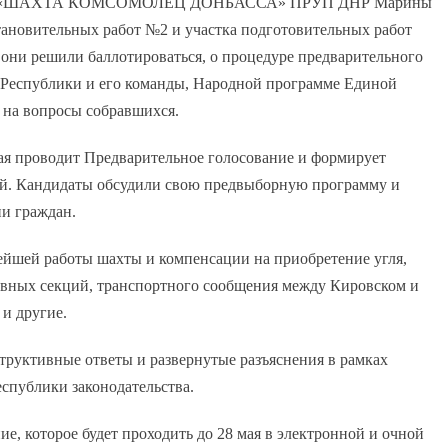
ШАХТА КОМСОМОЛЕЦ ДОНБАССА» ПРУП ДНР Марины
тановительных работ №2 и участка подготовительных работ
у они решили баллотироваться, о процедуре предварительного
ы Республики и его команды, Народной программе Единой
 на вопросы собравшихся.
ая проводит Предварительное голосование и формирует
ей. Кандидаты обсудили свою предвыборную программу и
ни граждан.
ейшей работы шахты и компенсации на приобретение угля,
ивных секций, транспортного сообщения между Кировском и
 и другие.
руктивные ответы и развернутые разъяснения в рамках
спублики законодательства.
е, которое будет проходить до 28 мая в электронной и очной