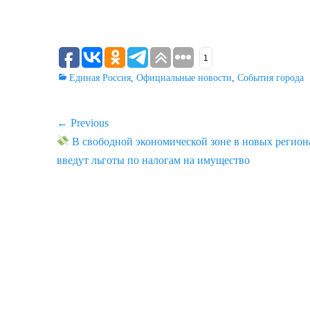
1
Categories
Единая Россия
,
Официальные новости
,
События города
Навигация
← Previous
Previous
В свободной экономической зоне в новых регион
по
post:
введут льготы по налогам на имущество
записям