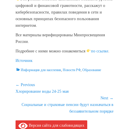
цифровой и финансовой грамотности, расскажут о
кибербезопасности, правилах поведения в сети и
основных принципах безопасного пользования
интернетом.
Все материалы верифицированы Минпросвещения
России.
Подробнее с ними можно ознакомиться
по ссылке
.
Источник
Categories
Информация для населения
,
Новости РФ
,
Образование
Навигация
← Previous
Previous
Хлорирование воды 24-25 мая
по
post:
Next →
записям
Next
Социальные и страховые пенсии будут назначаться в
post:
беззаявительном порядке
Версия сайта для слабовидящих