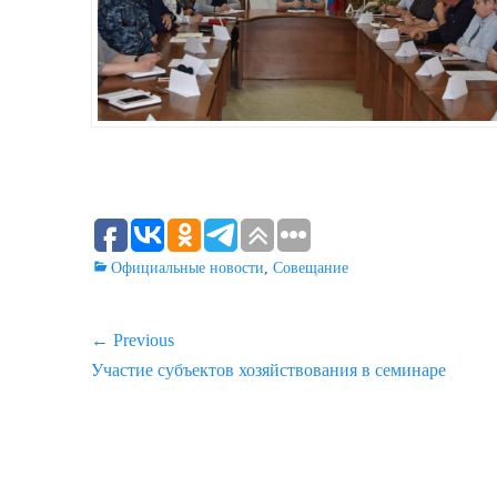
Categories
Официальные новости
,
Совещание
Навигация
← Previous
Previous
Участие субъектов хозяйствования в семинаре
по
post:
записям