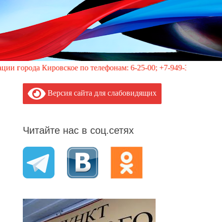
ровское по телефонам: 6-25-00; +7-949-352-87-40, 113 (круглос
Версия сайта для слабовидящих
Читайте нас в соц.сетях