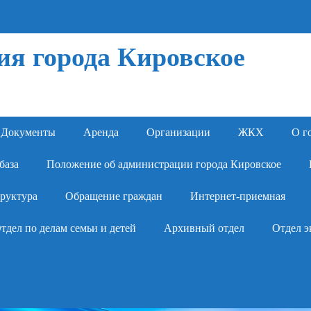
я города Кировское
Документы
Аренда
Организации
ЖКХ
О г
база
Положение об администрации города Кировское
руктура
Обращение граждан
Интернет-приемная
тдел по делам семьи и детей
Архивный отдел
Отдел э