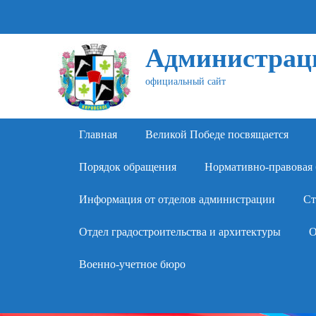
Администраци
официальный сайт
Primary Menu
Skip
Главная
Великой Победе посвящается
to
content
Порядок обращения
Нормативно-правовая 
Информация от отделов администрации
Ст
Отдел градостроительства и архитектуры
О
Военно-учетное бюро