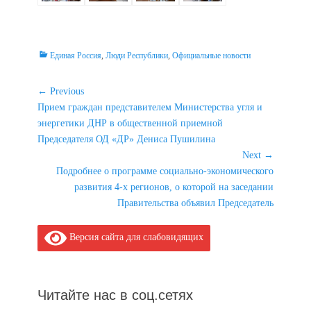
Categories
Единая Россия
,
Люди Республики
,
Официальные новости
Навигация
← Previous
Previous
Прием граждан представителем Министерства угля и
по
post:
энергетики ДНР в общественной приемной
записям
Председателя ОД «ДР» Дениса Пушилина
Next →
Next
Подробнее о программе социально-экономического
post:
развития 4-х регионов, о которой на заседании
Правительства объявил Председатель
Версия сайта для слабовидящих
Читайте нас в соц.сетях