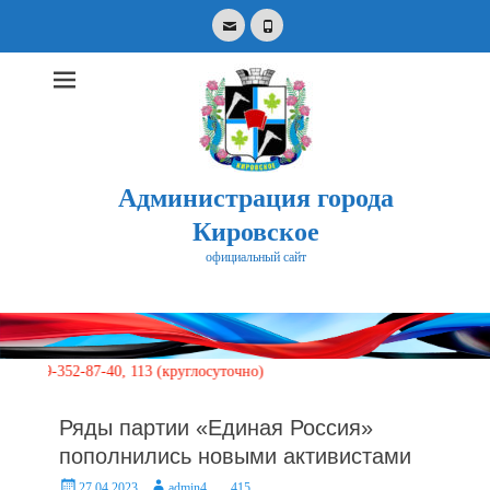
Email
Phone
Администрация города
Кировское
официальный сайт
Search
for:
352-87-40, 113 (круглосуточно)
Ряды партии «Единая Россия»
пополнились новыми активистами
Posted
Author
27.04.2023
admin4
415