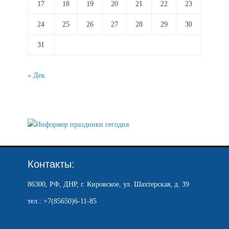
17
18
19
20
21
22
23
24
25
26
27
28
29
30
31
« Дек
Контакты:
86300, РФ, ДНР, г. Кировское, ул. Шахтерская, д. 39
тел.: +7(85650)6-11-85