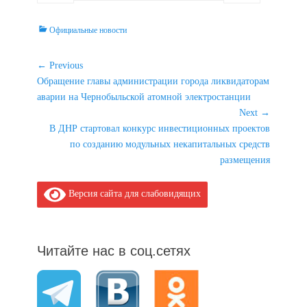
Categories
Официальные новости
Навигация
← Previous
Previous
Обращение главы администрации города ликвидаторам
по
post:
аварии на Чернобыльской атомной электростанции
записям
Next →
Next
В ДНР стартовал конкурс инвестиционных проектов
post:
по созданию модульных некапитальных средств
размещения
Версия сайта для слабовидящих
Читайте нас в соц.сетях