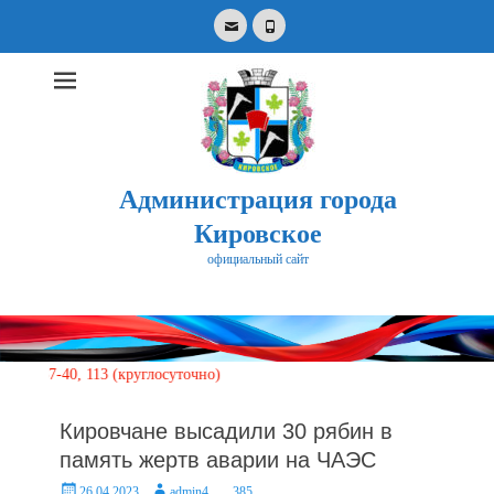
Email
Phone
Администрация города
Кировское
официальный сайт
Search
for:
-40, 113 (круглосуточно)
Кировчане высадили 30 рябин в
память жертв аварии на ЧАЭС
Posted
Author
26.04.2023
admin4
385