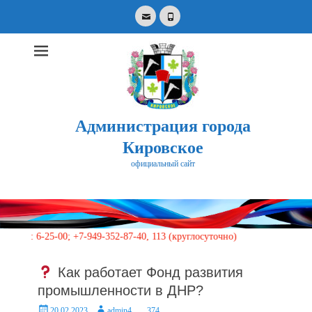
Email
Phone
Администрация города
Кировское
официальный сайт
Search
for:
-25-00; +7-949-352-87-40, 113 (круглосуточно)
Как работает Фонд развития
промышленности в ДНР?
Posted
Author
20.02.2023
admin4
374