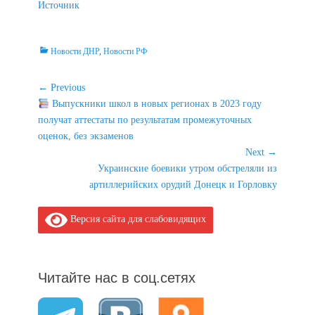
Источник
Categories
Новости ДНР
,
Новости РФ
Навигация
← Previous
Previous
Выпускники школ в новых регионах в 2023 году
по
post:
получат аттестаты по результатам промежуточных
записям
оценок, без экзаменов
Next →
Next
Украинские боевики утром обстреляли из
post:
артиллерийских орудий Донецк и Горловку
Версия сайта для слабовидящих
Читайте нас в соц.сетях