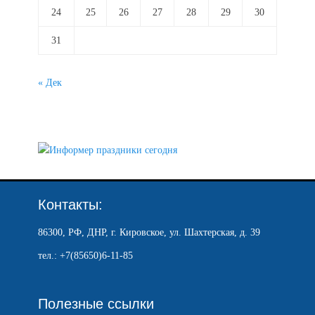
24
25
26
27
28
29
30
31
« Дек
Контакты:
86300, РФ, ДНР, г. Кировское, ул. Шахтерская, д. 39
тел.: +7(85650)6-11-85
Полезные ссылки