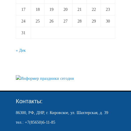
17
18
19
20
21
22
23
24
25
26
27
28
29
30
31
« Дек
Контакты:
86300, РФ, ДНР, г. Кировское, ул. Шахтерская, д. 39
тел.: +7(85650)6-11-85