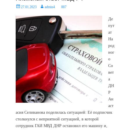
Posted
Author
27.01.2023
admin4
887
on
Де
пут
ат
На
род
ног
о
Со
вет
а
ДН
Р
Ан
аст
асия Селиванова поделилась ситуацией: Её подписчик
столкнулся с неприятной ситуацией, в которой
сотрудник ГАИ МВД ДНР остановил его машину и,