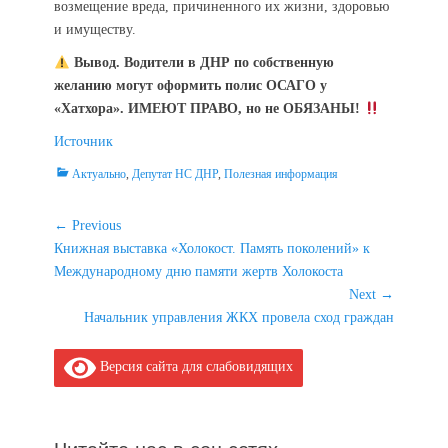
возмещение вреда, причиненного их жизни, здоровью
и имуществу.
Вывод. Водители в ДНР по собственную
желанию могут оформить полис ОСАГО у
«Хатхора». ИМЕЮТ ПРАВО, но не ОБЯЗАНЫ!
Источник
Categories
Актуально
,
Депутат НС ДНР
,
Полезная информация
Навигация
← Previous
Previous
Книжная выставка «Холокост. Память поколений» к
по
post:
Международному дню памяти жертв Холокоста
записям
Next →
Next
Начальник управления ЖКХ провела сход граждан
post:
Версия сайта для слабовидящих