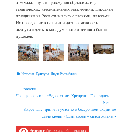
отмечалась путем проведения обрядовых игр,
тематических увеселительных развлечений. Народные
праздники на Руси отмечались с песнями, плясками.
Их проведение в наши дни дает возможность
окунуться детям в мир духовного и земного бытия
прадедов.
Categories
История
,
Культура
,
Люди Республики
Навигация
← Previous
Previous
Час православия «Водосвятие. Крещение Господне»
по
post:
Next →
записям
Next
Кировчане приняли участие в бессрочной акции по
post:
сдаче крови «Сдай кровь – спаси жизнь!»
Версия сайта для слабовидящих