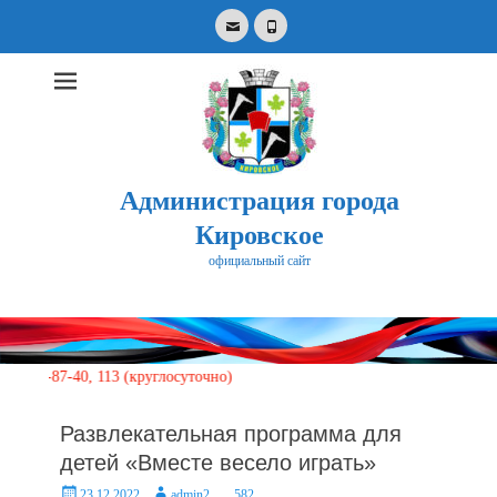
Email
Phone
Администрация города
Кировское
официальный сайт
Search
for:
87-40, 113 (круглосуточно)
Развлекательная программа для
детей «Вместе весело играть»
Posted
Author
23.12.2022
admin2
582