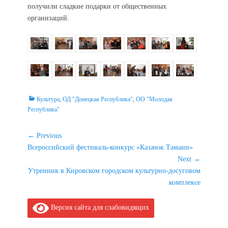
получили сладкие подарки от общественных
организаций.
Categories
Культура
,
ОД "Донецкая Республика"
,
ОО "Молодая
Республика"
Навигация
← Previous
Previous
Всероссийский фестиваль-конкурс «Казачок Тамани»
по
post:
Next →
записям
Next
Утренник в Кировском городском культурно-досуговом
post:
комплексе
Версия сайта для слабовидящих