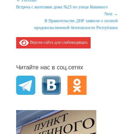
Навигация
← Previous
Previous
Встреча с жителями дома №23 по улице Кошевого
по
post:
Next →
записям
Next
В Правительстве ДНР заявили о полной
post:
продовольственной безопасности Республики
Версия сайта для слабовидящих
Читайте нас в соц.сетях