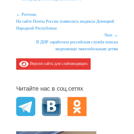
Навигация
← Previous
Previous
На сайте Почты России появились индексы Донецкой
по
post:
Народной Республики
записям
Next →
Next
В ДНР заработала российская служба поиска
post:
медпомощи тяжелобольным детям
Версия сайта для слабовидящих
Читайте нас в соц.сетях