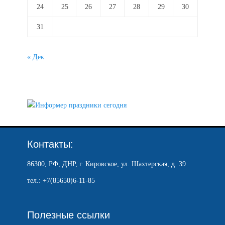
24
25
26
27
28
29
30
31
« Дек
Контакты:
86300, РФ, ДНР, г. Кировское, ул. Шахтерская, д. 39
тел.: +7(85650)6-11-85
Полезные ссылки