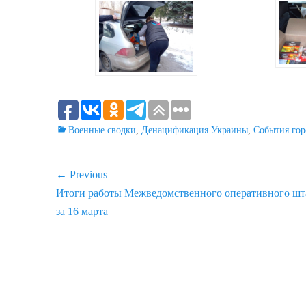
Categories
Военные сводки
,
Денацификация Украины
,
События гор
Навигация
← Previous
Previous
Итоги работы Межведомственного оперативного шт
по
post:
за 16 марта
записям