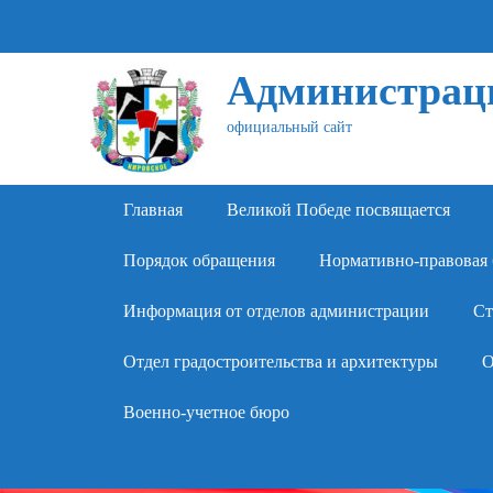
Администраци
официальный сайт
Primary Menu
Skip
Главная
Великой Победе посвящается
to
content
Порядок обращения
Нормативно-правовая 
Информация от отделов администрации
Ст
Отдел градостроительства и архитектуры
О
Военно-учетное бюро