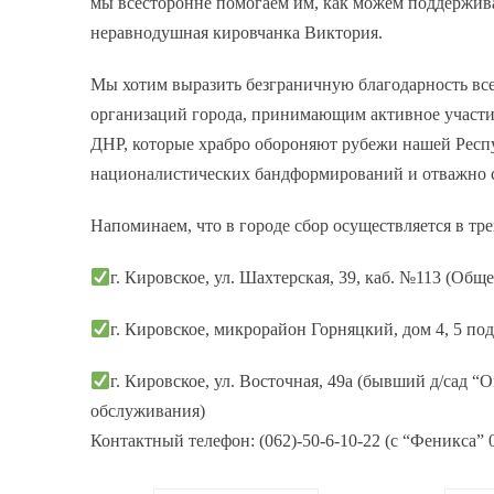
мы всесторонне помогаем им, как можем поддерживае
неравнодушная кировчанка Виктория.
Мы хотим выразить безграничную благодарность вс
организаций города, принимающим активное участ
ДНР, которые храбро обороняют рубежи нашей Респу
националистических бандформирований и отважно с
Напоминаем, что в городе сбор осуществляется в тре
г. Кировское, ул. Шахтерская, 39, каб. №113 (Об
г. Кировское, микрорайон Горняцкий, дом 4, 5 п
г. Кировское, ул. Восточная, 49а (бывший д/сад 
обслуживания)
Контактный телефон: (062)-50-6-10-22 (с “Феникса” 0