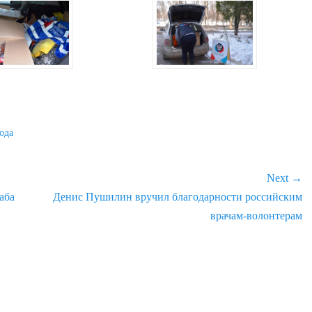
ода
Next →
аба
Next
Денис Пушилин вручил благодарности российским
post:
врачам-волонтерам