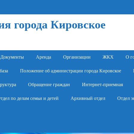
я города Кировское
Документы
Аренда
Организации
ЖКХ
О г
база
Положение об администрации города Кировское
руктура
Обращение граждан
Интернет-приемная
тдел по делам семьи и детей
Архивный отдел
Отдел э