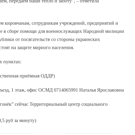
м, передаём наши тепло и заботу”, – отметила
ем кировчанам, сотрудникам учреждений, предприятий и
ие в сборе помощи для военнослужащих Народной милиции
блики от посягательств со стороны украинских
тоят на защите мирного населения.
х пунктах:
щественная приёмная ОДДР)
одъезд, 1 этаж, офис ОСМД 0714065991 Наталья Ярославовна
“Огонёк” сейчас Территориальный центр социального
,5 руб за минуту)