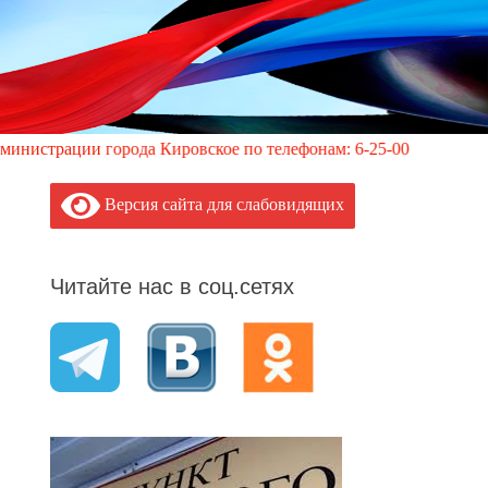
 города Кировское по телефонам: 6-25-00; +7-949-352-87-40, 11
Версия сайта для слабовидящих
Читайте нас в соц.сетях