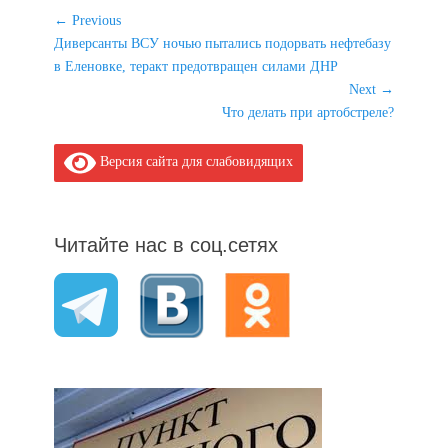
Навигация
← Previous
Previous
Диверсанты ВСУ ночью пытались подорвать нефтебазу
по
post:
в Еленовке, теракт предотвращен силами ДНР
записям
Next →
Next
Что делать при артобстреле?
post:
Версия сайта для слабовидящих
Читайте нас в соц.сетях