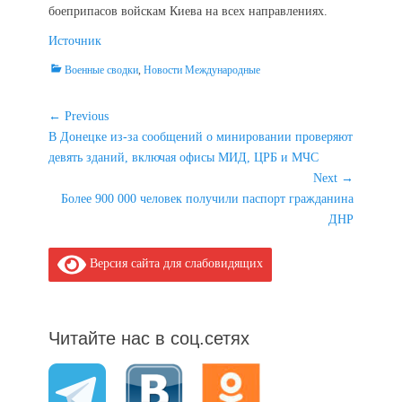
боеприпасов войскам Киева на всех направлениях.
Источник
Categories
Военные сводки
,
Новости Международные
Навигация
← Previous
Previous
В Донецке из-за сообщений о минировании проверяют
по
post:
девять зданий, включая офисы МИД, ЦРБ и МЧС
записям
Next →
Next
Более 900 000 человек получили паспорт гражданина
post:
ДНР
Версия сайта для слабовидящих
Читайте нас в соц.сетях