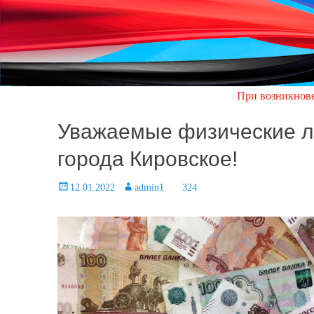
При возникновении аварийн
Уважаемые физические л
города Кировское!
Posted
12.01.2022
Author
admin1
324
on