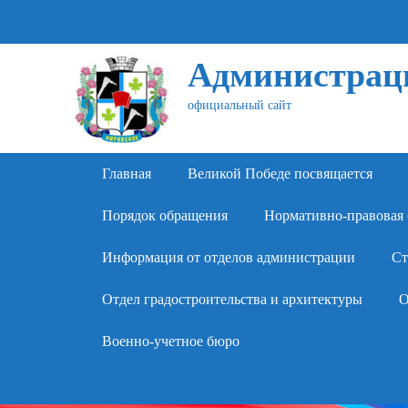
Администраци
официальный сайт
Primary Menu
Skip
Главная
Великой Победе посвящается
to
content
Порядок обращения
Нормативно-правовая 
Информация от отделов администрации
Ст
Отдел градостроительства и архитектуры
О
Военно-учетное бюро