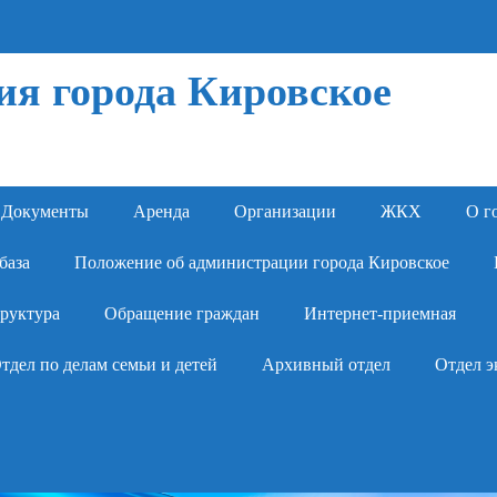
я города Кировское
Документы
Аренда
Организации
ЖКХ
О г
база
Положение об администрации города Кировское
руктура
Обращение граждан
Интернет-приемная
тдел по делам семьи и детей
Архивный отдел
Отдел э