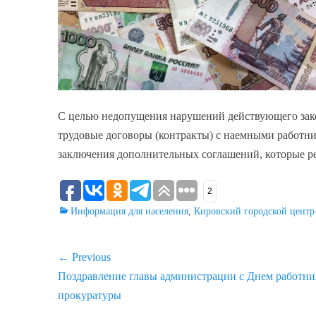
С целью недопущения нарушений действующего зак
трудовые договоры (контракты) с наемными работни
заключения дополнительных соглашений, которые ре
2
Categories
Информация для населения
,
Кировский городской центр
Навигация
← Previous
Previous
Поздравление главы администрации с Днем работни
по
post:
прокуратуры
записям