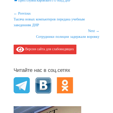
Categories
Пресс-служба Кировского ГО МВД ДНР
Навигация
← Previous
Previous
Тысяча новых компьютеров передана учебным
по
post:
заведениям ДНР
записям
Next →
Next
Сотрудники полиции задержали воровку
post:
Версия сайта для слабовидящих
Читайте нас в соц.сетях