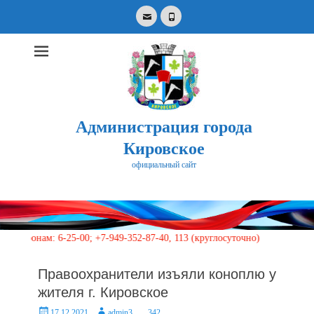
Email
Phone
Администрация города
Кировское
официальный сайт
Search
for:
нам: 6-25-00; +7-949-352-87-40, 113 (круглосуточно)
Правоохранители изъяли коноплю у
жителя г. Кировское
Posted
Author
17.12.2021
admin3
342