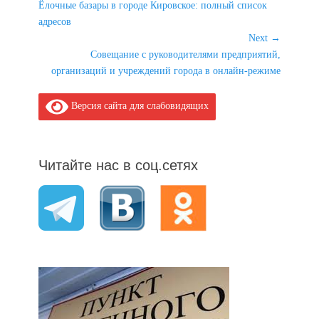
Previous
Ёлочные базары в городе Кировское: полный список
по
post:
адресов
записям
Next →
Next
Совещание с руководителями предприятий,
post:
организаций и учреждений города в онлайн-режиме
Версия сайта для слабовидящих
Читайте нас в соц.сетях