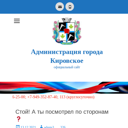
Email
Phone
Администрация города
Кировское
официальный сайт
Search
for:
25-00; +7-949-352-87-40, 113 (круглосуточно)
Стой! А ты посмотрел по сторонам
Posted
Author
13.12.2021
admin3
326