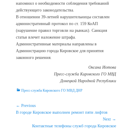
напомнил о необходимости соблюдения требований
действующего законодательства.
В отношении 39-летней нарушительницы составлен
административный протокол по ст. 159 КоАП
(нарушение правил торговли на рынках). Санкция
статьи влечет наложение штрафа.
Административные материалы направлены в
Администрацию города Кировское для принятия
законного решения.
Оксана Иотова
Пресс-служба Кировского ГО МВД
Донецкой Народной Республики
Categories
Пресс-служба Кировского ГО МВД ДНР
Навигация
← Previous
Previous
В городе Кировское выполнен ремонт пяти лифтов
по
post:
Next →
записям
Next
Контактные телефоны служб города Кировское