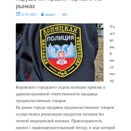
рынках
Posted
Author
22.07.2021
admin3
384
on
Уч
аст
ко
вы
й
ин
сп
ект
ор
Кировского городского отдела полиции привлек к
административной ответственности продавца
продовольственных товаров.
На рынке города продавец продовольственных товаров
осуществляла реализацию продуктов питания без
личной медицинской книжки. Правоохранитель
провел с правонарушительницей беседу, в ходе которой