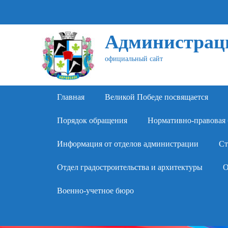
Администраци
официальный сайт
Primary Menu
Skip
Главная
Великой Победе посвящается
to
content
Порядок обращения
Нормативно-правовая 
Информация от отделов администрации
Ст
Отдел градостроительства и архитектуры
О
Военно-учетное бюро