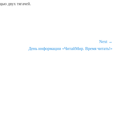
щью двух тягачей.
Next →
Next
День информации «ЧитайМир. Время читать!»
post: