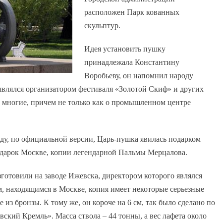
расположен Парк кованных
скульптур.
Идея установить пушку
принадлежала Константину
Воробьеву, он напомнил народу
влялся организатором фестиваля «Золотой Скиф» и других
и многие, причем не только как о промышленном центре
оду, по официальной версии, Царь-пушка явилась подарком
одарок Москве, копии легендарной Пальмы Мерцалова.
готовили на заводе Ижевска, директором которого являлся
, находящимся в Москве, копия имеет некоторые серьезные
е из бронзы. К тому же, он короче на 6 см, так было сделано по
кий Кремль». Масса ствола – 44 тонны, а вес лафета около