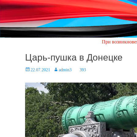
При возникновении аварийно
Царь-пушка в Донецке
Posted
22.07.2021
Author
admin3
393
on