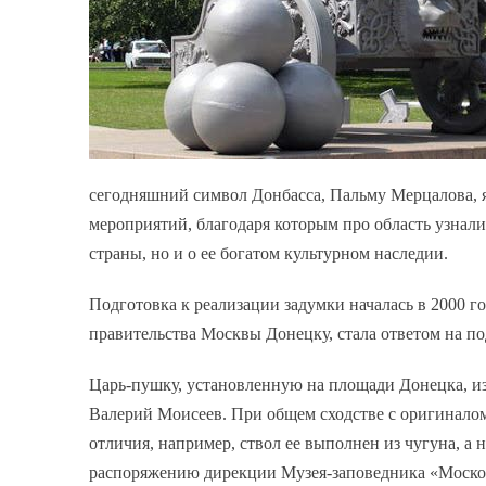
сегодняшний символ Донбасса, Пальму Мерцалова, я
мероприятий, благодаря которым про область узнал
страны, но и о ее богатом культурном наследии.
Подготовка к реализации задумки началась в 2000 г
правительства Москвы Донецку, стала ответом на п
Царь-пушку, установленную на площади Донецка, из
Валерий Моисеев. При общем сходстве с оригиналом
отличия, например, ствол ее выполнен из чугуна, а н
распоряжению дирекции Музея-заповедника «Московс