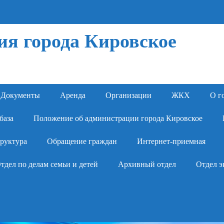
я города Кировское
Документы
Аренда
Организации
ЖКХ
О г
база
Положение об администрации города Кировское
руктура
Обращение граждан
Интернет-приемная
тдел по делам семьи и детей
Архивный отдел
Отдел э