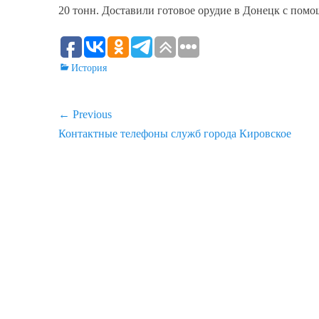
20 тонн. Доставили готовое орудие в Донецк с помо
Categories
История
Навигация
← Previous
Previous
Контактные телефоны служб города Кировское
по
post:
записям