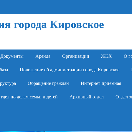
я города Кировское
Документы
Аренда
Организации
ЖКХ
О г
база
Положение об администрации города Кировское
руктура
Обращение граждан
Интернет-приемная
тдел по делам семьи и детей
Архивный отдел
Отдел э