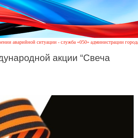
ой ситуации - служба «050» администрации города Кировское по
дународной акции “Свеча