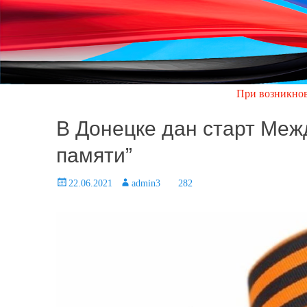
При возникновении аварийн
В Донецке дан старт Меж
памяти”
Posted
22.06.2021
Author
admin3
282
on