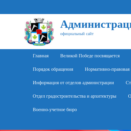
Администраци
официальный сайт
Primary Menu
Skip
Главная
Великой Победе посвящается
to
content
Порядок обращения
Нормативно-правовая 
Информация от отделов администрации
Ст
Отдел градостроительства и архитектуры
О
Военно-учетное бюро