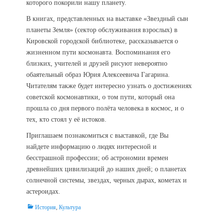
которого покорили нашу планету.
В книгах, представленных на выставке «Звездный сын
планеты Земля» (сектор обслуживания взрослых) в
Кировской городской библиотеке, рассказывается о
жизненном пути космонавта. Воспоминания его
близких, учителей и друзей рисуют невероятно
обаятельный образ Юрия Алексеевича Гагарина.
Читателям также будет интересно узнать о достижениях
советской космонавтики, о том пути, который она
прошла со дня первого полёта человека в космос, и о
тех, кто стоял у её истоков.
Приглашаем познакомиться с выставкой, где Вы
найдете информацию о людях интересной и
бесстрашной профессии; об астрономии времен
древнейших цивилизаций до наших дней; о планетах
солнечной системы, звездах, черных дырах, кометах и
астероидах.
Categories
История
,
Культура