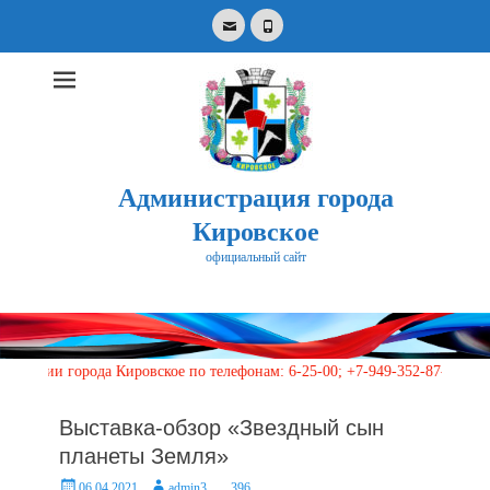
Email
Phone
Администрация города
Кировское
официальный сайт
Search
for:
города Кировское по телефонам: 6-25-00; +7-949-352-87-40, 113 (кругл
Выставка-обзор «Звездный сын
планеты Земля»
Posted
Author
06.04.2021
admin3
396