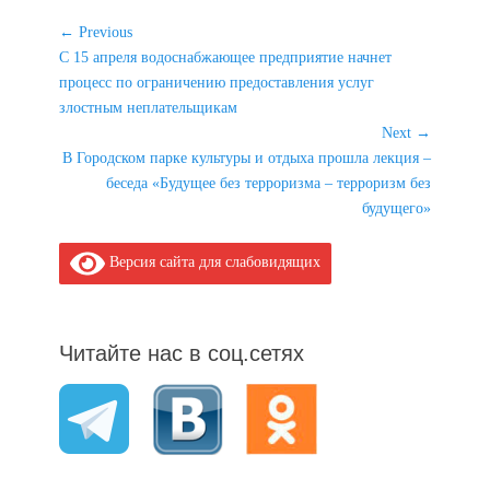
Навигация
← Previous
Previous
С 15 апреля водоснабжающее предприятие начнет
по
post:
процесс по ограничению предоставления услуг
записям
злостным неплательщикам
Next →
Next
В Городском парке культуры и отдыха прошла лекция –
post:
беседа «Будущее без терроризма – терроризм без
будущего»
Версия сайта для слабовидящих
Читайте нас в соц.сетях