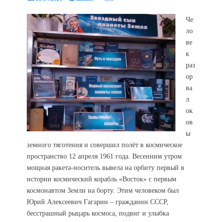
on
Че
ло
ве
к
раз
ор
ва
л
ок
ов
ы
земного тяготения и совершил полёт в космическое
пространство 12 апреля 1961 года. Весенним утром
мощная ракета-носитель вывела на орбиту первый в
истории космический корабль «Восток» с первым
космонавтом Земли на борту. Этим человеком был
Юрий Алексеевич Гагарин – гражданин СССР,
бесстрашный рыцарь космоса, подвиг и улыбка