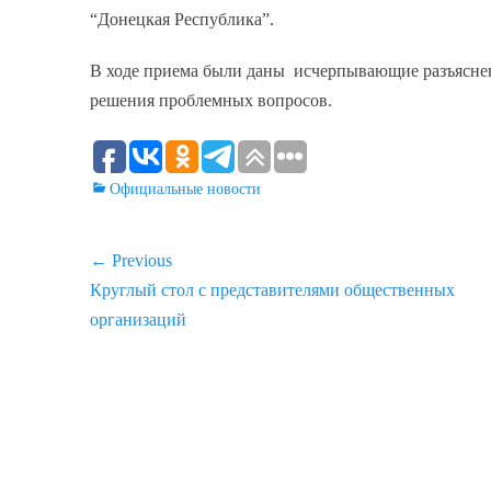
“Донецкая Республика”.
В ходе приема были даны исчерпывающие разъясне
решения проблемных вопросов.
Categories
Официальные новости
Навигация
← Previous
Previous
Круглый стол с представителями общественных
по
post:
организаций
записям