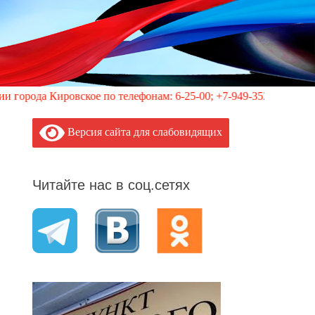
Кировское по телефонам: 6-25-00; +7-949-352-87-40, 113 (кругл
Версия сайта для слабовидящих
Читайте нас в соц.сетях