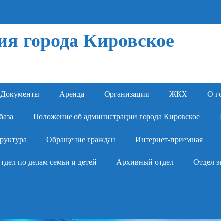
я города Кировское
Документы
Аренда
Организации
ЖКХ
О г
база
Положение об администрации города Кировское
руктура
Обращение граждан
Интернет-приемная
тдел по делам семьи и детей
Архивный отдел
Отдел э