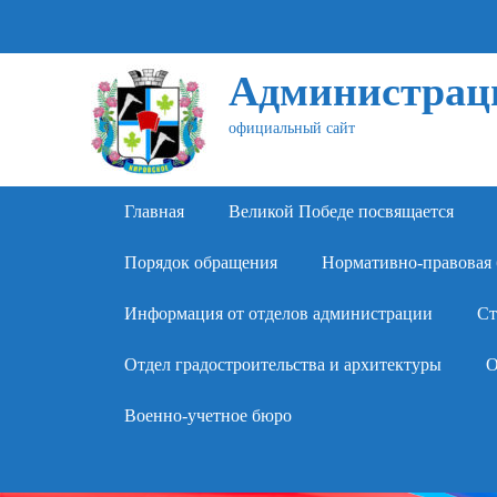
Администраци
официальный сайт
Primary Menu
Skip
Главная
Великой Победе посвящается
to
content
Порядок обращения
Нормативно-правовая 
Информация от отделов администрации
Ст
Отдел градостроительства и архитектуры
О
Военно-учетное бюро