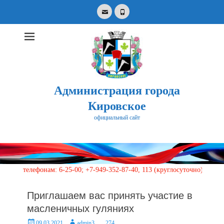
Email
Phone
Администрация города
Кировское
официальный сайт
Search
for:
телефонам: 6-25-00; +7-949-352-87-40, 113 (круглосуточно)
Приглашаем вас принять участие в
масленичных гуляниях
Posted
Author
09.03.2021
admin3
274