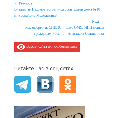
Навигация
← Previous
Previous
Владислав Пахомов встретился с жителями дома №10
по
post:
микрорайона Молодежный
записям
Next →
Next
Как оформить СНИЛС, полис ОМС, ИНН новым
post:
гражданам России – Анастасия Селиванова
Версия сайта для слабовидящих
Читайте нас в соц.сетях